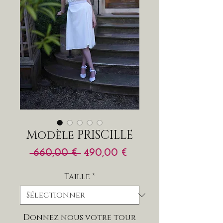
Modèle PRISCILLE
Prix
Prix
 660,00 € 
490,00 €
original
promotionnel
Taille
*
Donnez nous votre tour