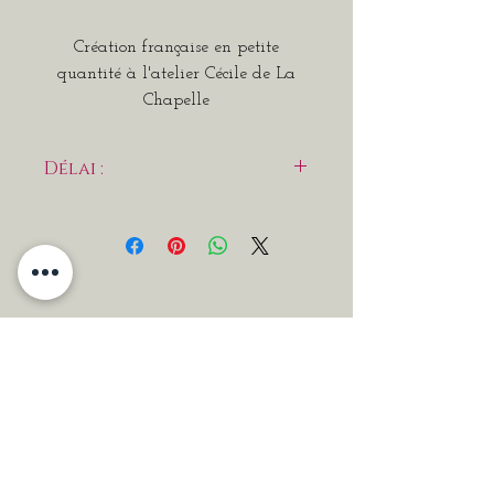
Création française en petite
quantité à l'atelier Cécile de La
Chapelle
Délai :
Robe réalisée à la demande, délai
de 4 à 5 semaines souhaité.
Possibilité de venir essayer nos
prototypes en atelier.