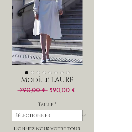
Modèle LAURE
Prix
Prix
 790,00 € 
590,00 €
original
promotionnel
Taille
*
Donnez nous votre tour