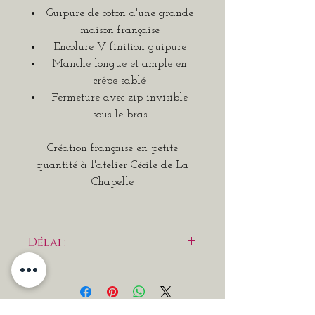
Guipure de coton d'une grande
maison française
Encolure V finition guipure
Manche longue et ample en
crêpe sablé
Fermeture avec zip invisible
sous le bras
Création française en petite
quantité à l'atelier Cécile de La
Chapelle
Délai :
Robe réalisée à la demande, délai
de 4 à 5 semaines souhaité.
Possibilité de venir essayer nos